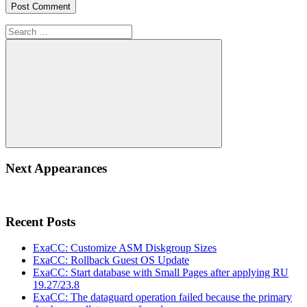
Search
for:
Search
Next Appearances
Recent Posts
ExaCC: Customize ASM Diskgroup Sizes
ExaCC: Rollback Guest OS Update
ExaCC: Start database with Small Pages after applying RU
19.27/23.8
ExaCC: The dataguard operation failed because the primary