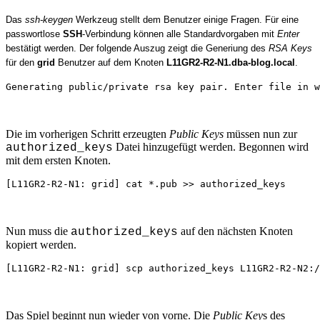
Das
ssh-keygen
Werkzeug stellt dem Benutzer einige Fragen. Für eine
passwortlose
SSH
-Verbindung können alle Standardvorgaben mit
Enter
bestätigt werden. Der folgende Auszug zeigt die Generiung des
RSA Keys
für den
grid
Benutzer auf dem Knoten
L11GR2-R2-N1.dba-blog.local
.
Generating public/private rsa key pair. Enter file in w
Die im vorherigen Schritt erzeugten
Public Keys
müssen nun zur
Datei hinzugefügt werden. Begonnen wird
authorized_keys
mit dem ersten Knoten.
[L11GR2-R2-N1: grid] cat *.pub >> authorized_keys
Nun muss die
auf den nächsten Knoten
authorized_keys
kopiert werden.
[L11GR2-R2-N1: grid] scp authorized_keys L11GR2-R2-N2:/
Das Spiel beginnt nun wieder von vorne. Die
Public Key
s des