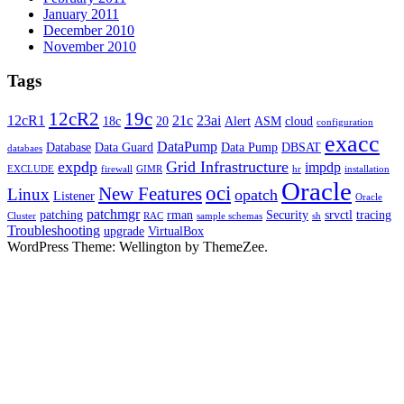
January 2011
December 2010
November 2010
Tags
12cR2
19c
12cR1
21c
23ai
18c
20
Alert
ASM
cloud
configuration
exacc
DataPump
Database
Data Guard
Data Pump
DBSAT
databaes
expdp
Grid Infrastructure
impdp
EXCLUDE
firewall
GIMR
hr
installation
Oracle
oci
New Features
Linux
opatch
Listener
Oracle
patchmgr
patching
rman
Security
srvctl
tracing
Cluster
RAC
sample schemas
sh
Troubleshooting
upgrade
VirtualBox
WordPress Theme: Wellington by ThemeZee.