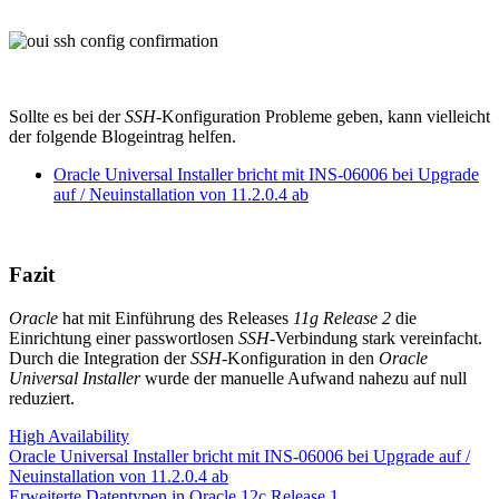
Sollte es bei der
SSH
-Konfiguration Probleme geben, kann vielleicht
der folgende Blogeintrag helfen.
Oracle Universal Installer bricht mit INS-06006 bei Upgrade
auf / Neuinstallation von 11.2.0.4 ab
Fazit
Oracle
hat mit Einführung des Releases
11g Release 2
die
Einrichtung einer passwortlosen
SSH
-Verbindung stark vereinfacht.
Durch die Integration der
SSH
-Konfiguration in den
Oracle
Universal Installer
wurde der manuelle Aufwand nahezu auf null
reduziert.
High Availability
Post
Previous
Oracle Universal Installer bricht mit INS-06006 bei Upgrade auf /
Post:
Neuinstallation von 11.2.0.4 ab
navigation
Next
Erweiterte Datentypen in Oracle 12c Release 1