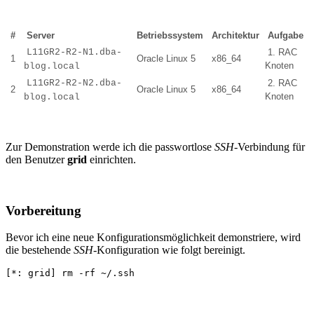
#
Server
Betriebssystem
Architektur
Aufgabe
L11GR2-R2-N1.dba-
1. RAC
1
Oracle Linux 5
x86_64
Knoten
blog.local
L11GR2-R2-N2.dba-
2. RAC
2
Oracle Linux 5
x86_64
Knoten
blog.local
Zur Demonstration werde ich die passwortlose
SSH
-Verbindung für
den Benutzer
grid
einrichten.
Vorbereitung
Bevor ich eine neue Konfigurationsmöglichkeit demonstriere, wird
die bestehende
SSH
-Konfiguration wie folgt bereinigt.
[*: grid] rm -rf ~/.ssh