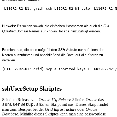
[L11GR2-R2-N1: grid] ssh L11GR2-R2-N1 date [L11GR2-R2-
Hinweis:
Es sollten sowohl die einfachen Hostnamen als auch die
Full
Qualified Domain Names
zur
hinzugefügt werden.
known_hosts
Es reicht aus, die oben aufgeführten
SSH
-Aufrufe nur auf einen der
Knoten auszuführen und anschließend die Datei auf alle Knoten zu
verteilen.
[L11GR2-R2-N1: grid] scp authorized_keys L11GR2-R2-N2:/
sshUserSetup Skriptes
Seit dem Release von
Oracle 11g Release 2
liefert
Oracle
das
Shell
-Skript mit aus. Dieses Skript findet
sshUserSetup.sh
man zum Beispiel bei der
Grid Infrastructure
oder
Oracle
Database
. Mithilfe dieses Skriptes kann man eine passwortlose