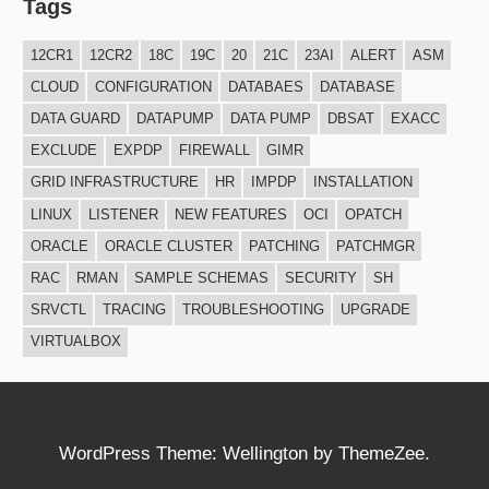
Tags
12CR1
12CR2
18C
19C
20
21C
23AI
ALERT
ASM
CLOUD
CONFIGURATION
DATABAES
DATABASE
DATA GUARD
DATAPUMP
DATA PUMP
DBSAT
EXACC
EXCLUDE
EXPDP
FIREWALL
GIMR
GRID INFRASTRUCTURE
HR
IMPDP
INSTALLATION
LINUX
LISTENER
NEW FEATURES
OCI
OPATCH
ORACLE
ORACLE CLUSTER
PATCHING
PATCHMGR
RAC
RMAN
SAMPLE SCHEMAS
SECURITY
SH
SRVCTL
TRACING
TROUBLESHOOTING
UPGRADE
VIRTUALBOX
WordPress Theme: Wellington by ThemeZee.