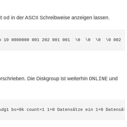
it
in der ASCII Schreibweise anzeigen lassen.
od
n 10 0000000 001 202 001 001  \0  \0  \0  \0 002  
schrieben. Die Diskgroup ist weiterhin
und
ONLINE
sdg1 bs=8k count=1 1+0 Datensätze ein 1+0 Datensät