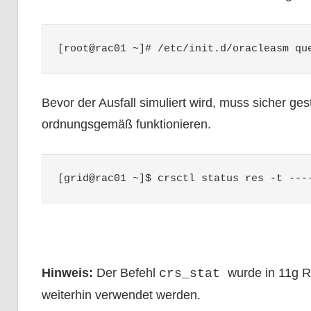
[root@rac01 ~]# /etc/init.d/oracleasm qu
Bevor der Ausfall simuliert wird, muss sicher g
ordnungsgemäß funktionieren.
[grid@rac01 ~]$ crsctl status res -t ---
Hinweis:
Der Befehl
wurde in 11g R
crs_stat
weiterhin verwendet werden.