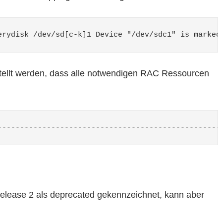
erydisk /dev/sd[c-k]1 Device "/dev/sdc1" is marked
estellt werden, dass alle notwendigen RAC Ressourcen
--------------------------------------------------
elease 2 als deprecated gekennzeichnet, kann aber