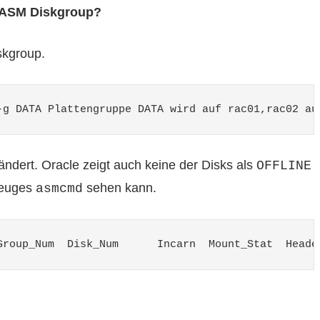
r ASM Diskgroup?
skgroup.
-g DATA Plattengruppe DATA wird auf rac01,rac02 au
ändert. Oracle zeigt auch keine der Disks als
OFFLINE
zeuges
sehen kann.
asmcmd
Group_Num  Disk_Num      Incarn  Mount_Stat  Heade