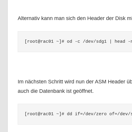
Alternativ kann man sich den Header der Disk m
[root@rac01 ~]# od -c /dev/sdg1 | head -
Im nächsten Schritt wird nun der ASM Header übr
auch die Datenbank ist geöffnet.
[root@rac01 ~]# dd if=/dev/zero of=/dev/