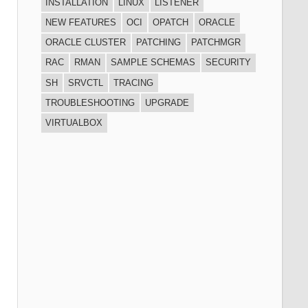
INSTALLATION
LINUX
LISTENER
NEW FEATURES
OCI
OPATCH
ORACLE
ORACLE CLUSTER
PATCHING
PATCHMGR
RAC
RMAN
SAMPLE SCHEMAS
SECURITY
SH
SRVCTL
TRACING
TROUBLESHOOTING
UPGRADE
sgeführt
VIRTUALBOX
r_Stat  Mode_Stat  State   Path         3         