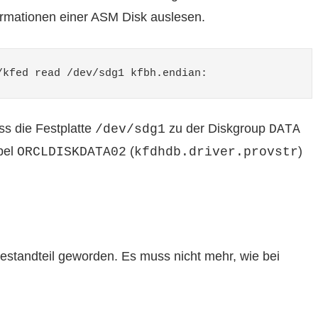
rmationen einer ASM Disk auslesen.
/kfed read /dev/sdg1 kfbh.endian:                 
ss die Festplatte
zu der Diskgroup
/dev/sdg1
DATA
bel
(
)
ORCLDISKDATA02
kfdhdb.driver.provstr
Bestandteil geworden. Es muss nicht mehr, wie bei