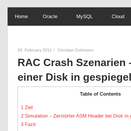
Skip
Home
Oracle
MySQL
Cloud
to
content
28. February 2011
Christian Gohmann
RAC Crash Szenarien 
einer Disk in gespieg
Table of Contents
1
Ziel
2
Simulation – Zerstörter ASM Header bei Disk in 
3
Fazit