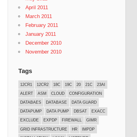
April 2011
March 2011
February 2011
January 2011
December 2010
\0  \0 200 246 213 335   [ 0000020   S 020  \0  \0
November 2010
Tags
12CR1
12CR2
18C
19C
20
21C
23AI
ALERT
ASM
CLOUD
CONFIGURATION
DATABAES
DATABASE
DATA GUARD
DATAPUMP
DATA PUMP
DBSAT
EXACC
ze aus 8192 Bytes (8,2 kB) kopiert, 4,7e-05 Sekund
EXCLUDE
EXPDP
FIREWALL
GIMR
GRID INFRASTRUCTURE
HR
IMPDP