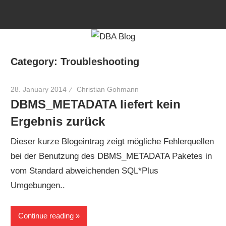
Skip
to
content
Category:
Troubleshooting
28. January 2014
Christian Gohmann
DBMS_METADATA liefert kein
Ergebnis zurück
Dieser kurze Blogeintrag zeigt mögliche Fehlerquellen
bei der Benutzung des DBMS_METADATA Paketes in
vom Standard abweichenden SQL*Plus
Umgebungen..
Continue reading