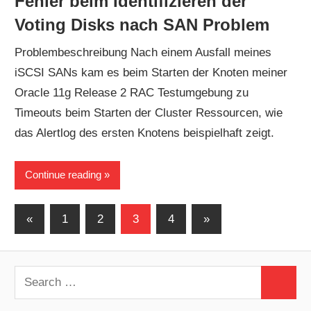
Fehler beim Identifizieren der
Voting Disks nach SAN Problem
Problembeschreibung Nach einem Ausfall meines
iSCSI SANs kam es beim Starten der Knoten meiner
Oracle 11g Release 2 RAC Testumgebung zu
Timeouts beim Starten der Cluster Ressourcen, wie
das Alertlog des ersten Knotens beispielhaft zeigt.
Continue reading
Posts
Previous
Next
«
1
2
3
4
»
Posts
Posts
pagination
Search
Search
for: